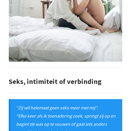
Seks, intimiteit of verbinding
“Zij wil helemaal geen seks meer met mij”.
“Elke keer als ik toenadering zoek, springt zij op en
begint de was op te vouwen of gaat iets anders