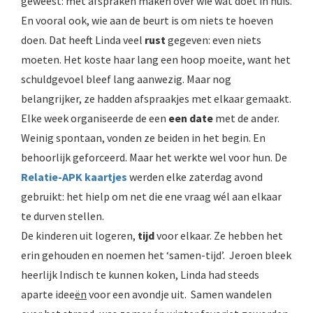
geweest: met afspraken maken over wie wat doet in huis.
En vooral ook, wie aan de beurt is om niets te hoeven
doen. Dat heeft Linda veel
rust
gegeven: even niets
moeten. Het koste haar lang een hoop moeite, want het
schuldgevoel bleef lang aanwezig. Maar nog
belangrijker, ze hadden afspraakjes met elkaar gemaakt.
Elke week organiseerde de een
een date
met de ander.
Weinig spontaan, vonden ze beiden in het begin. En
behoorlijk geforceerd. Maar het werkte wel voor hun. De
Relatie-APK kaartjes
werden elke zaterdag avond
gebruikt: het hielp om net die ene vraag wél aan elkaar
te durven stellen.
De kinderen uit logeren,
tijd
voor elkaar. Ze hebben het
erin gehouden en noemen het ‘samen-tijd’. Jeroen bleek
heerlijk Indisch te kunnen koken, Linda had steeds
aparte idee
ën
voor een avondje uit. Samen wandelen