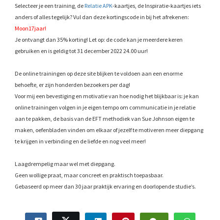
Selecteer je een training, de
Relatie APK
-kaartjes, de Inspiratie-kaartjes iets
anders of alles tegelijk? Vul dan deze kortingscode in bij het afrekenen:
Moon17jaar!
Je ontvangt dan 35% korting! Let op: de code kan je meerdere keren
gebruiken en is geldig tot 31 december 2022 24.00 uur!
De online trainingen op deze site blijken te voldoen aan een enorme
behoefte, er zijn honderden bezoekers per dag!
Voor mij een bevestiging en motivatie van hoe nodig het blijkbaar is: je kan
online trainingen volgen in je eigen tempo om communicatie in je relatie
aan te pakken, de basis van de EFT methodiek van Sue Johnson eigen te
maken, oefenbladen vinden om elkaar of jezelf te motiveren meer diepgang
te krijgen in verbinding en de liefde en nog veel meer!
Laagdrempelig maar wel met diepgang.
Geen wollige praat, maar concreet en praktisch toepasbaar.
Gebaseerd op meer dan 30 jaar praktijk ervaring en doorlopende studie’s.