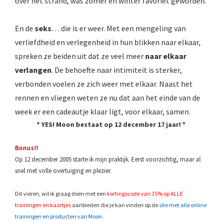
over het strand, was zomer én winter favoriet geworden.
En de
seks
… die is er weer. Met een mengeling van
verliefdheid en verlegenheid in hun blikken naar elkaar,
spreken ze beiden uit dat ze veel meer
naar elkaar
verlangen
. De behoefte naar intimiteit is sterker,
verbonden voelen ze zich weer met elkaar. Naast het
rennen en vliegen weten ze nu dat aan het einde van de
week er een cadeautje klaar ligt, voor elkaar, samen.
* YES! Moon bestaat op 12 december 17 jaar! *
Bonus!!
Op 12 december 2005 starte ik mijn praktijk. Eerst voorzichtig, maar al
snel met volle overtuiging en plezier.
Dit vieren, wil ik graag doen met een
kortingscode van 35% op ALLE
trainingen en kaartjes
aanbieden die je kan vinden op de
site met alle online
trainingen en producten van Moon.