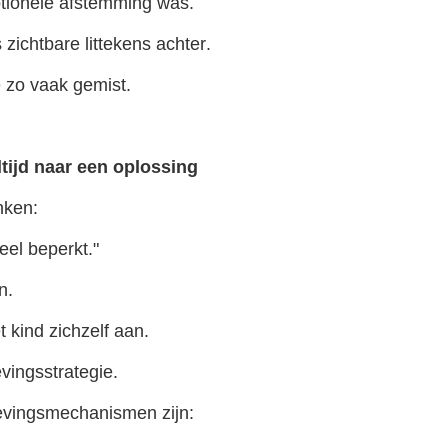
tionele afstemming was.
 zichtbare littekens achter.
 zo vaak gemist.
ltijd naar een oplossing
nken:
eel beperkt."
n.
t kind zichzelf aan.
evingsstrategie.
evingsmechanismen zijn: