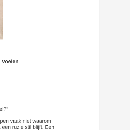
n voelen
el?"
jpen vaak niet waarom
en ruzie stil blijft. Een