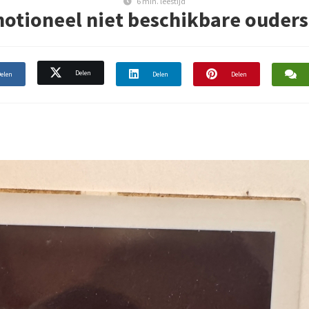
6 min. leestijd
otioneel niet beschikbare ouders.
Delen
elen
Delen
Delen