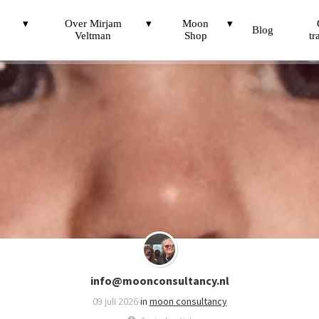
Over Mirjam
Moon
Blog
Veltman
Shop
tr
info@moonconsultancy.nl
09 juli 2026
in
moon consultancy