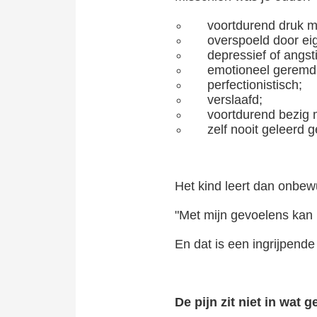
voortdurend druk m
overspoeld door e
depressief of angst
emotioneel geremd
perfectionistisch;
verslaafd;
voortdurend bezig 
zelf nooit geleerd 
Een pleister voor je trauma Wie op zoek is naar een behandeling voor trauma verwerking 
Het kind leert dan onbew
"Met mijn gevoelens kan ik
En dat is een ingrijpende
De pijn zit niet in wat g