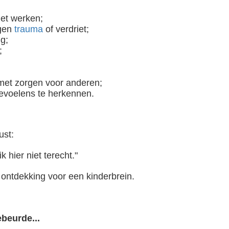
et werken;
igen
trauma
of verdriet;
ig;
;
met zorgen voor anderen;
gevoelens te herkennen.
-of al verschillende vormen van behandelingen achter de rug heeft- weet dat je er behoorlijk moedeloos van kan worden. De..
ust:
 hier niet terecht."
 ontdekking voor een kinderbrein.
ebeurde...