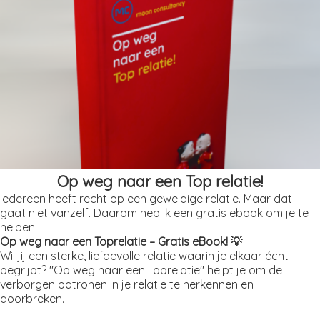
Op weg naar een Top relatie!
Iedereen heeft recht op een geweldige relatie. Maar dat
gaat niet vanzelf. Daarom heb ik een gratis ebook om je te
helpen.
Op weg naar een Toprelatie – Gratis eBook! 💡
Wil jij een sterke, liefdevolle relatie waarin je elkaar écht
begrijpt? "Op weg naar een Toprelatie" helpt je om de
verborgen patronen in je relatie te herkennen en
doorbreken.