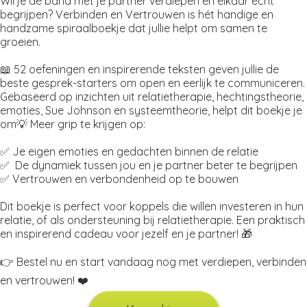
Wil je de band met je partner verdiepen en elkaar écht
begrijpen? Verbinden en Vertrouwen is hét handige en
handzame spiraalboekje dat jullie helpt om samen te
groeien.
📖 52 oefeningen en inspirerende teksten geven jullie de
beste gesprek-starters om open en eerlijk te communiceren.
Gebaseerd op inzichten uit relatietherapie, hechtingstheorie,
emoties, Sue Johnson en systeemtheorie, helpt dit boekje je
om💡 Meer grip te krijgen op:
✅ Je eigen emoties en gedachten binnen de relatie
✅ De dynamiek tussen jou en je partner beter te begrijpen
✅ Vertrouwen en verbondenheid op te bouwen
Dit boekje is perfect voor koppels die willen investeren in hun
relatie, of als ondersteuning bij relatietherapie. Een praktisch
en inspirerend cadeau voor jezelf en je partner! 🎁
👉 Bestel nu en start vandaag nog met verdiepen, verbinden
en vertrouwen! ❤️