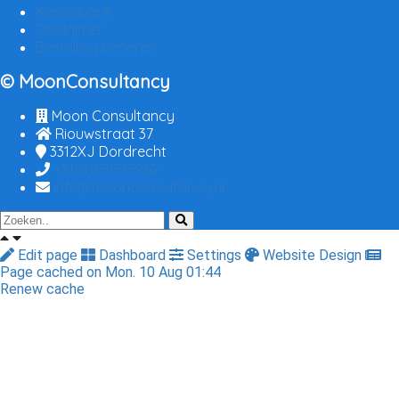
Kennisbank
Disclaimer
Bestelling beheren
© MoonConsultancy
Moon Consultancy
Riouwstraat 37
3312XJ
Dordrecht
+31(0)651515962
info@moonconsultancy.nl
Edit page
Dashboard
Settings
Website Design
Page cached on Mon. 10 Aug 01:44
Renew cache