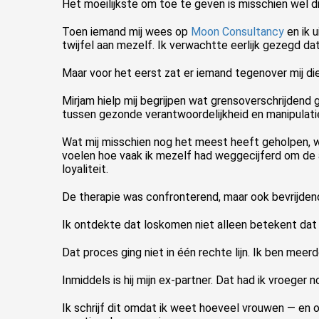
Het moeilijkste om toe te geven is misschien wel dit:
Toen iemand mij wees op
Moon Consultancy
en ik 
twijfel aan mezelf. Ik verwachtte eerlijk gezegd 
Maar voor het eerst zat er iemand tegenover mij die
Mirjam hielp mij begrijpen wat grensoverschrijdend
tussen gezonde verantwoordelijkheid en manipulati
Wat mij misschien nog het meest heeft geholpen, was 
voelen hoe vaak ik mezelf had weggecijferd om de a
loyaliteit.
De therapie was confronterend, maar ook bevrijden
Ik ontdekte dat loskomen niet alleen betekent dat j
Dat proces ging niet in één rechte lijn. Ik ben meer
Inmiddels is hij mijn ex-partner. Dat had ik vroeger
Ik schrijf dit omdat ik weet hoeveel vrouwen — en oo