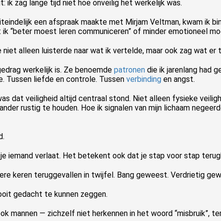
 ik zag lange tijd niet hoe onveilig het werkelijk was.
uiteindelijk een afspraak maakte met Mirjam Veltman, kwam ik bi
dat ik “beter moest leren communiceren” of minder emotioneel m
 niet alleen luisterde naar wat ik vertelde, maar ook zag wat er
 gedrag werkelijk is. Ze benoemde
patronen
die ik jarenlang had 
e. Tussen liefde en controle. Tussen
verbinding
en angst.
dat veiligheid altijd centraal stond. Niet alleen fysieke veiligh
nder rustig te houden. Hoe ik signalen van mijn lichaam negeerd
Een APK voor je relatie met EFT: Emotionaly Foccussed Therapy. Ontwikkeld door Sue Johnson (Houd me vast). Deze EFT methodiek is er voor vrijwel iedereen: kort of lang bij elkaar, die kampen met lang of kortdurende..
d.
e iemand verlaat. Het betekent ook dat je stap voor stap terugk
dere keren teruggevallen in twijfel. Bang geweest. Verdrietig gew
 nooit gedacht te kunnen zeggen.
k mannen — zichzelf niet herkennen in het woord “misbruik”, terw