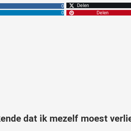
Delen
0
0
Delen
kende dat ik mezelf moest verli