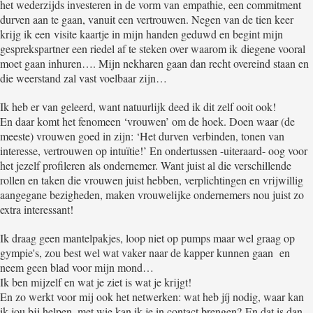
het wederzijds investeren in de vorm van empathie, een commitment
durven aan te gaan, vanuit een vertrouwen. Negen van de tien keer
krijg ik een visite kaartje in mijn handen geduwd en begint mijn
gesprekspartner een riedel af te steken over waarom ik diegene vooral
moet gaan inhuren…. Mijn nekharen gaan dan recht overeind staan en
die weerstand zal vast voelbaar zijn…
Ik heb er van geleerd, want natuurlijk deed ik dit zelf ooit ook!
En daar komt het fenomeen ‘vrouwen’ om de hoek. Doen waar (de
meeste) vrouwen goed in zijn: ‘Het durven verbinden, tonen van
interesse, vertrouwen op intuïtie!’ En ondertussen -uiteraard- oog voor
het jezelf profileren als ondernemer. Want juist al die verschillende
rollen en taken die vrouwen juist hebben, verplichtingen en vrijwillig
aangegane bezigheden, maken vrouwelijke ondernemers nou juist zo
extra interessant!
Ik draag geen mantelpakjes, loop niet op pumps maar wel graag op
gympie's, zou best wel wat vaker naar de kapper kunnen gaan en
neem geen blad voor mijn mond…
Ik ben mijzelf en wat je ziet is wat je krijgt!
En zo werkt voor mij ook het netwerken: wat heb jíj nodig, waar kan
ik jou bij helpen, met wie kan ik je in contact brengen? En dat is dan