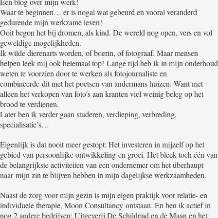
Een blog over mijn werk!
Waar te beginnen… er is nogal wat gebeurd en vooral veranderd
gedurende mijn werkzame leven!
Ooit begon het bij dromen, als kind. De wereld nog open, vers en vol
geweldige mogelijkheden.
Ik wilde dierenarts worden, of boerin, of fotograaf. Maar mensen
helpen leek mij ook helemaal top! Lange tijd heb ik in mijn onderhoud
weten te voorzien door te werken als fotojournaliste en
combineerde dit met het poetsen van andermans huizen. Want met
alleen het verkopen van foto’s aan kranten viel weinig beleg op het
brood te verdienen.
Later ben ik verder gaan studeren, verdieping, verbreding,
specialisatie’s…
Eigenlijk is dat nooit meer gestopt: Het investeren in mijzelf op het
gebied van persoonlijke ontwikkeling en groei. Het bleek toch één van
de belangrijkste activiteiten van een ondernemer om het überhaupt
naar mijn zin te blijven hebben in mijn dagelijkse werkzaamheden.
Naast de zorg voor mijn gezin is mijn eigen praktijk voor relatie- en
individuele therapie, Moon Consultancy ontstaan. En ben ik actief in
nog 2 andere bedrijven: Uitgeverij De Schildpad en de Maan en het